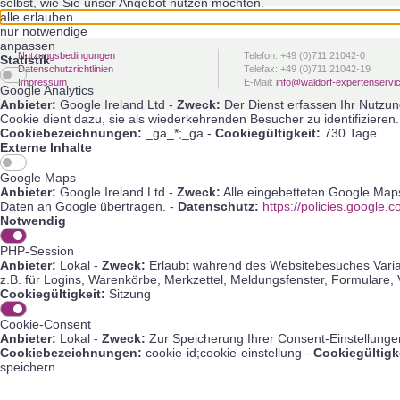
selbst, wie Sie unser Angebot nutzen möchten.
alle erlauben
nur notwendige
anpassen
Nutzungsbedingungen
Telefon: +49 (0)711 21042-0
Statistik
Datenschutzrichtlinien
Telefax: +49 (0)711 21042-19
Impressum
E-Mail:
info@waldorf-expertenservi
Google Analytics
Anbieter:
Google Ireland Ltd -
Zweck:
Der Dienst erfassen Ihr Nutzun
Cookie dient dazu, sie als wiederkehrenden Besucher zu identifizieren.
Cookiebezeichnungen:
_ga_*;_ga -
Cookiegültigkeit:
730 Tage
Externe Inhalte
Google Maps
Anbieter:
Google Ireland Ltd -
Zweck:
Alle eingebetteten Google Map
Daten an Google übertragen. -
Datenschutz:
https://policies.google.
Notwendig
PHP-Session
Anbieter:
Lokal -
Zweck:
Erlaubt während des Websitebesuches Variab
z.B. für Logins, Warenkörbe, Merkzettel, Meldungsfenster, Formulare, 
Cookiegültigkeit:
Sitzung
Cookie-Consent
Anbieter:
Lokal -
Zweck:
Zur Speicherung Ihrer Consent-Einstellunge
Cookiebezeichnungen:
cookie-id;cookie-einstellung -
Cookiegültigk
speichern